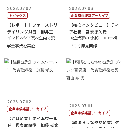
2026.07.07
2026.07.03
トピックス
企業家倶楽部アーカイブ
【レポート】ファーストリ
【核心インタビュー】ティ
テイリング財団 柳井正
ア社長 冨安徳久氏
インドネシア高校生向け奨
《企業家の肖像》コロナ禍
理事長
学金事業を実施
でこそ原点回帰
2026.07.02
2026.07.01
企業家倶楽部アーカイブ
企業家倶楽部アーカイブ
【注目企業】タイムワール
【頑張るしなやか企業】ダ
ド 代表取締役 加藤 孝文