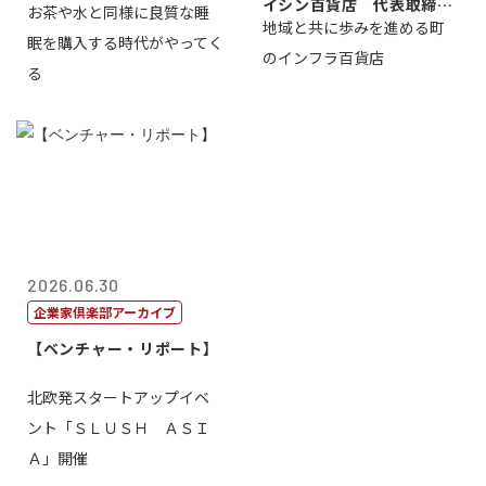
イシン百貨店 代表取締役
お茶や水と同様に良質な睡
地域と共に歩みを進める町
社長 西山 ...
眠を購入する時代がやってく
のインフラ百貨店
る
2026.06.30
企業家倶楽部アーカイブ
【ベンチャー・リポート】
北欧発スタートアップイベ
ント「ＳＬＵＳＨ ＡＳＩ
Ａ」開催