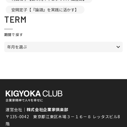
安岡定子【『論語』を実践に活かす】
TERM
期間で探す
年月を選ぶ
運営会社｜
株式会社企業家倶楽部
〒135-0042 東京都江東区木場３－１６－８ レッタスビル8
階