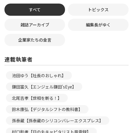
すべて
トピックス
雑誌アーカイブ
編集長がゆく
企業家たちの金言
連載執筆者
池田ゆう【社長のおしゃれ】
鎌田富久【エンジェル鎌田’sEye】
北尾吉孝【世相を斬る！】
鈴木康弘【デジタルシフトの教科書】
孫泰蔵【孫泰蔵のシリコンバレーエクスプレス】
村口和孝【日の丸キャピタリスト風雲録】