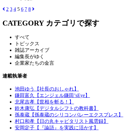
2
3
4
5
6
7
8
CATEGORY
カテゴリで探す
すべて
トピックス
雑誌アーカイブ
編集長がゆく
企業家たちの金言
連載執筆者
池田ゆう【社長のおしゃれ】
鎌田富久【エンジェル鎌田’sEye】
北尾吉孝【世相を斬る！】
鈴木康弘【デジタルシフトの教科書】
孫泰蔵【孫泰蔵のシリコンバレーエクスプレス】
村口和孝【日の丸キャピタリスト風雲録】
安岡定子【『論語』を実践に活かす】