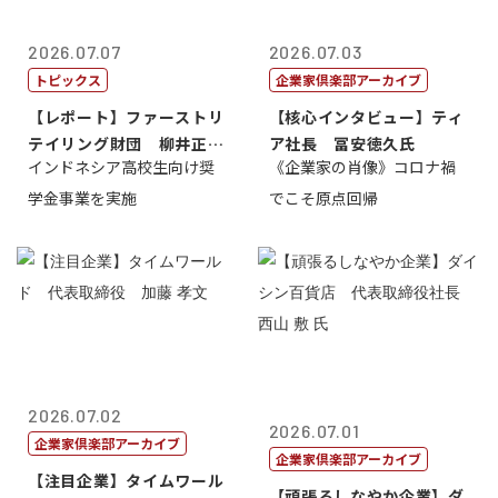
2026.07.07
2026.07.03
トピックス
企業家倶楽部アーカイブ
【レポート】ファーストリ
【核心インタビュー】ティ
テイリング財団 柳井正
ア社長 冨安徳久氏
インドネシア高校生向け奨
《企業家の肖像》コロナ禍
理事長
学金事業を実施
でこそ原点回帰
2026.07.02
2026.07.01
企業家倶楽部アーカイブ
企業家倶楽部アーカイブ
【注目企業】タイムワール
【頑張るしなやか企業】ダ