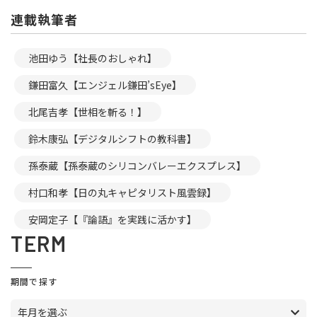
連載執筆者
池田ゆう【社長のおしゃれ】
鎌田富久【エンジェル鎌田’sEye】
北尾吉孝【世相を斬る！】
鈴木康弘【デジタルシフトの教科書】
孫泰蔵【孫泰蔵のシリコンバレーエクスプレス】
村口和孝【日の丸キャピタリスト風雲録】
安岡定子【『論語』を実践に活かす】
TERM
期間で探す
年月を選ぶ