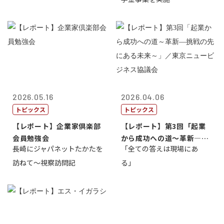
2026.05.16
2026.04.06
トピックス
トピックス
【レポート】企業家倶楽部
【レポート】第3回「起業
会員勉強会
から成功への道～革新―挑
長崎にジャパネットたかたを
「全ての答えは現場にあ
戦の先にある...
訪ねて～視察訪問記
る」