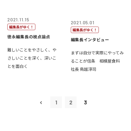
2021.11.15
2021.05.01
編集長がゆく！
編集長がゆく！
徳永編集長の視点論点
編集長インタビュー
難しいことをやさしく、や
まずは自分で実際にやってみ
さしいことを深く、深いこ
ることが信条 相模屋食料
とを面白く
社長 鳥越淳司
1
2
3