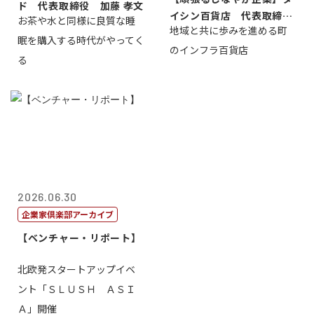
ド 代表取締役 加藤 孝文
イシン百貨店 代表取締役
お茶や水と同様に良質な睡
地域と共に歩みを進める町
社長 西山 ...
眠を購入する時代がやってく
のインフラ百貨店
る
2026.06.30
企業家倶楽部アーカイブ
【ベンチャー・リポート】
北欧発スタートアップイベ
ント「ＳＬＵＳＨ ＡＳＩ
Ａ」開催