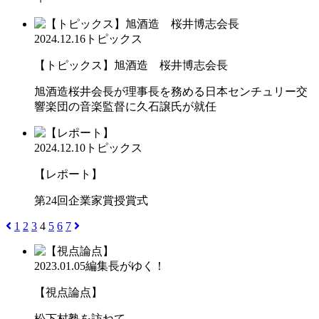
2024.12.16
トピックス
【トピックス】旭酒造 桜井博志会長
旭酒造桜井会長が理事長を務める日本センチュリー交
響楽団の音楽監督に久石譲氏が就任
2024.12.10
トピックス
【レポート】
第24回企業家賞授賞式
1
2
3
4
5
6
7
2023.01.05
編集長がゆく！
【視点論点】
松下村塾を訪ねて