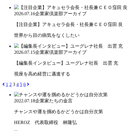
2026.07.16
企業家倶楽部アーカイブ
【注目企業】アキュセラ会長・社長兼ＣＥＯ窪田 良
世界から目の病気をなくしたい
2026.07.15
企業家倶楽部アーカイブ
【編集長インタビュー】ユーグレナ社長 出雲 充
視座を高め経営に邁進する
1
2
3
4
5
6
2022.07.18
企業家たちの金言
チャンスや運を掴めるかどうかは自分次第
HEROZ 代表取締役 林隆弘