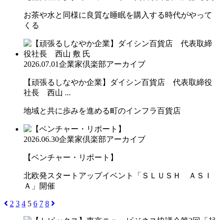
お茶や水と同様に良質な睡眠を購入する時代がやって
くる
2026.07.01
企業家倶楽部アーカイブ
【頑張るしなやか企業】ダイシン百貨店 代表取締役
社長 西山 ...
地域と共に歩みを進める町のインフラ百貨店
2026.06.30
企業家倶楽部アーカイブ
【ベンチャー・リポート】
北欧発スタートアップイベント「ＳＬＵＳＨ ＡＳＩ
Ａ」開催
2
3
4
5
6
7
8