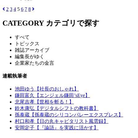
2
3
4
5
6
7
8
CATEGORY
カテゴリで探す
すべて
トピックス
雑誌アーカイブ
編集長がゆく
企業家たちの金言
連載執筆者
池田ゆう【社長のおしゃれ】
鎌田富久【エンジェル鎌田’sEye】
北尾吉孝【世相を斬る！】
鈴木康弘【デジタルシフトの教科書】
孫泰蔵【孫泰蔵のシリコンバレーエクスプレス】
村口和孝【日の丸キャピタリスト風雲録】
安岡定子【『論語』を実践に活かす】