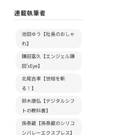
連載執筆者
池田ゆう【社長のおしゃ
れ】
鎌田富久【エンジェル鎌
田’sEye】
北尾吉孝【世相を斬
る！】
鈴木康弘【デジタルシフ
トの教科書】
孫泰蔵【孫泰蔵のシリコ
ンバレーエクスプレス】