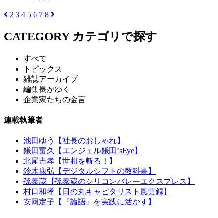
2
3
4
5
6
7
8
CATEGORY
カテゴリで探す
すべて
トピックス
雑誌アーカイブ
編集長がゆく
企業家たちの金言
連載執筆者
池田ゆう【社長のおしゃれ】
鎌田富久【エンジェル鎌田’sEye】
北尾吉孝【世相を斬る！】
鈴木康弘【デジタルシフトの教科書】
孫泰蔵【孫泰蔵のシリコンバレーエクスプレス】
村口和孝【日の丸キャピタリスト風雲録】
安岡定子【『論語』を実践に活かす】