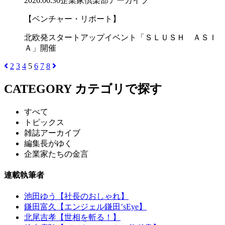
2026.06.30
企業家倶楽部アーカイブ
【ベンチャー・リポート】
北欧発スタートアップイベント「ＳＬＵＳＨ ＡＳＩ
Ａ」開催
2
3
4
5
6
7
8
CATEGORY
カテゴリで探す
すべて
トピックス
雑誌アーカイブ
編集長がゆく
企業家たちの金言
連載執筆者
池田ゆう【社長のおしゃれ】
鎌田富久【エンジェル鎌田’sEye】
北尾吉孝【世相を斬る！】