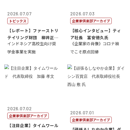
2026.07.07
2026.07.03
トピックス
企業家倶楽部アーカイブ
【レポート】ファーストリ
【核心インタビュー】ティ
テイリング財団 柳井正
ア社長 冨安徳久氏
インドネシア高校生向け奨
《企業家の肖像》コロナ禍
理事長
学金事業を実施
でこそ原点回帰
2026.07.02
2026.07.01
企業家倶楽部アーカイブ
企業家倶楽部アーカイブ
【注目企業】タイムワール
【頑張るしなやか企業】ダ