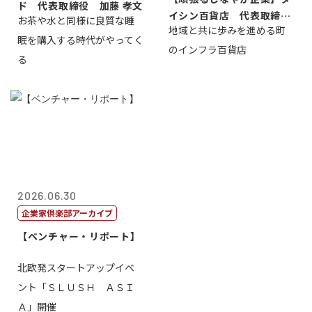
ド 代表取締役 加藤 孝文
イシン百貨店 代表取締役
お茶や水と同様に良質な睡
地域と共に歩みを進める町
社長 西山 ...
眠を購入する時代がやってく
のインフラ百貨店
る
2026.06.30
企業家倶楽部アーカイブ
【ベンチャー・リポート】
北欧発スタートアップイベ
ント「ＳＬＵＳＨ ＡＳＩ
Ａ」開催