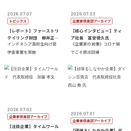
2026.07.07
2026.07.03
トピックス
企業家倶楽部アーカイブ
【レポート】ファーストリ
【核心インタビュー】ティ
テイリング財団 柳井正
ア社長 冨安徳久氏
インドネシア高校生向け奨
《企業家の肖像》コロナ禍
理事長
学金事業を実施
でこそ原点回帰
2026.07.02
2026.07.01
企業家倶楽部アーカイブ
企業家倶楽部アーカイブ
【注目企業】タイムワール
【頑張るしなやか企業】ダ