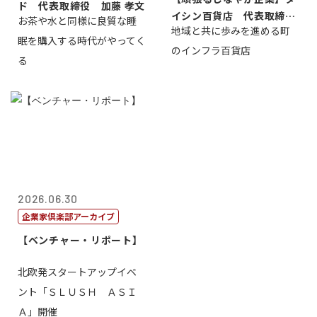
ド 代表取締役 加藤 孝文
イシン百貨店 代表取締役
お茶や水と同様に良質な睡
地域と共に歩みを進める町
社長 西山 ...
眠を購入する時代がやってく
のインフラ百貨店
る
2026.06.30
企業家倶楽部アーカイブ
【ベンチャー・リポート】
北欧発スタートアップイベ
ント「ＳＬＵＳＨ ＡＳＩ
Ａ」開催