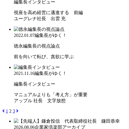
編集長インタビュー
視座を高め経営に邁進する 前編
ユーグレナ社長 出雲 充
2022.01.07
編集長がゆく！
徳永編集長の視点論点
前を向いて転び、貪欲に学ぶ
2021.11.16
編集長がゆく！
編集長インタビュー
マニュアルよりも「考え方」が重要
アップル 社長 文字放想
1
2
3
2026.08.06
企業家倶楽部アーカイブ