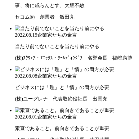
事、将に成らんとす、大胆不敵
セコム㈱ 創業者 飯田亮
2022.08.15
企業家たちの金言
当たり前でないことを当たり前にやる
(株)ｽｸｳｪｱ・ｴﾆｯｸｽ・ﾎｰﾙﾃﾞｨﾝｸﾞｽ 名誉会長 福嶋康博
2022.08.08
企業家たちの金言
ビジネスには「理」と「情」の両方が必要
(株)ユーグレナ 代表取締役社長 出雲充
2022.08.01
企業家たちの金言
素直であること。前向きであることが重要