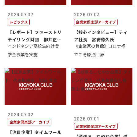
2026.07.07
2026.07.03
トピックス
企業家倶楽部アーカイブ
【レポート】ファーストリ
【核心インタビュー】ティ
テイリング財団 柳井正
ア社長 冨安徳久氏
インドネシア高校生向け奨
《企業家の肖像》コロナ禍
理事長
学金事業を実施
でこそ原点回帰
2026.07.02
2026.07.01
企業家倶楽部アーカイブ
企業家倶楽部アーカイブ
【注目企業】タイムワール
【頑張るしなやか企業】ダ