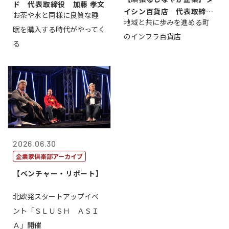
ド 代表取締役 加藤 孝文
イシン百貨店 代表取締役
お茶や水と同様に良質な睡
地域と共に歩みを進める町
社長 西山 ...
眠を購入する時代がやってく
のインフラ百貨店
る
2026.06.30
企業家倶楽部アーカイブ
【ベンチャー・リポート】
北欧発スタートアップイベ
ント「ＳＬＵＳＨ ＡＳＩ
Ａ」開催