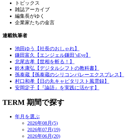
トピックス
雑誌アーカイブ
編集長がゆく
企業家たちの金言
連載執筆者
池田ゆう【社長のおしゃれ】
鎌田富久【エンジェル鎌田’sEye】
北尾吉孝【世相を斬る！】
鈴木康弘【デジタルシフトの教科書】
孫泰蔵【孫泰蔵のシリコンバレーエクスプレス】
村口和孝【日の丸キャピタリスト風雲録】
安岡定子【『論語』を実践に活かす】
TERM
期間で探す
年月を選ぶ
2026年08月(5)
2026年07月(19)
2026年06月(20)