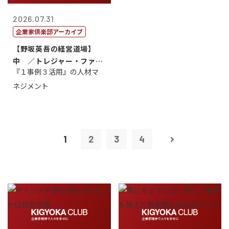
2026.07.31
企業家倶楽部アーカイブ
【野坂英吾の経営道場】
中 ／トレジャー・ファク
『１事例３活用』の人材マ
トリー社長野坂...
ネジメント
1
2
3
4