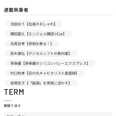
連載執筆者
池田ゆう【社長のおしゃれ】
鎌田富久【エンジェル鎌田’sEye】
北尾吉孝【世相を斬る！】
鈴木康弘【デジタルシフトの教科書】
孫泰蔵【孫泰蔵のシリコンバレーエクスプレス】
村口和孝【日の丸キャピタリスト風雲録】
安岡定子【『論語』を実践に活かす】
TERM
期間で探す