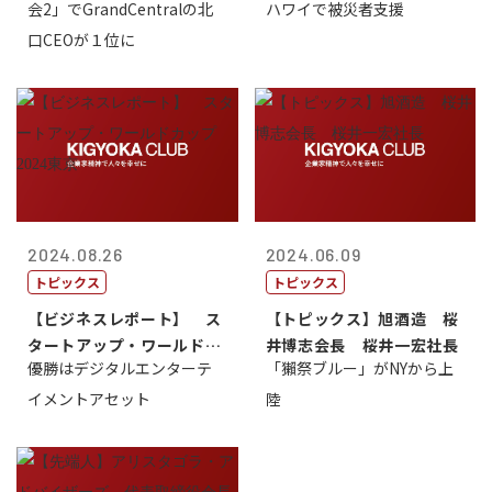
会2」でGrandCentralの北
ハワイで被災者支援
口CEOが１位に
2024.08.26
2024.06.09
トピックス
トピックス
【ビジネスレポート】 ス
【トピックス】旭酒造 桜
タートアップ・ワールドカ
井博志会長 桜井一宏社長
優勝はデジタルエンターテ
「獺祭ブルー」がNYから上
ップ2024...
イメントアセット
陸