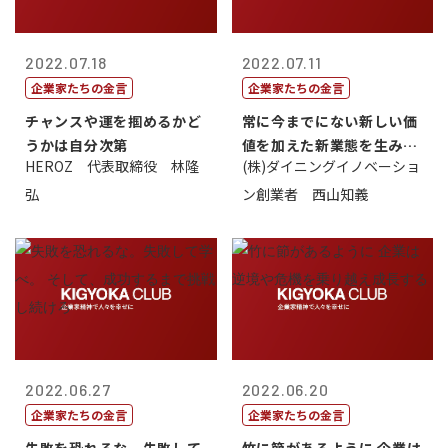
2022.07.18
2022.07.11
企業家たちの金言
企業家たちの金言
チャンスや運を掴めるかど
常に今までにない新しい価
うかは自分次第
値を加えた新業態を生み出
HEROZ 代表取締役 林隆
(株)ダイニングイノベーショ
すこと
弘
ン創業者 西山知義
2022.06.27
2022.06.20
企業家たちの金言
企業家たちの金言