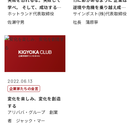
失敗を恐れるな。失敗して
竹に節があるように 企業は
学べ。 そして、成功するま
逆境や危機を乗り越え成長
ホットランド代表取締役
サインポスト(株)代表取締役
で挑戦し続...
する
佐瀬守男
社長 蒲原寧
2022.06.13
企業家たちの金言
変化を楽しみ、変化を創造
する
アリババ・グループ 創業
者 ジャック・マー