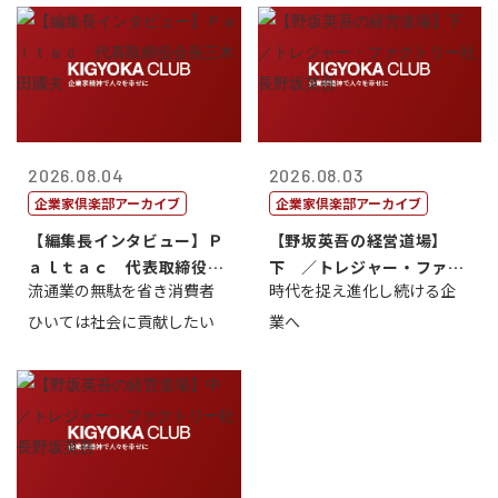
2026.08.04
2026.08.03
企業家倶楽部アーカイブ
企業家倶楽部アーカイブ
【編集長インタビュー】Ｐ
【野坂英吾の経営道場】
ａｌｔａｃ 代表取締役会
下 ／トレジャー・ファク
流通業の無駄を省き消費者
時代を捉え進化し続ける企
長三木田國夫
トリー社長野坂...
ひいては社会に貢献したい
業へ