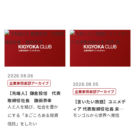
2026.08.06
企業家倶楽部アーカイブ
2026.08.05
企業家倶楽部アーカイブ
【先端人】鎌倉投信 代表
取締役社長 鎌田恭幸
【言いたい放題】ユニメデ
人と人を結び、社会を豊か
ィア 代表取締役社長 末田
にする「まごころある投資
モンゴルから世界へ発信
真
信託」をしたい