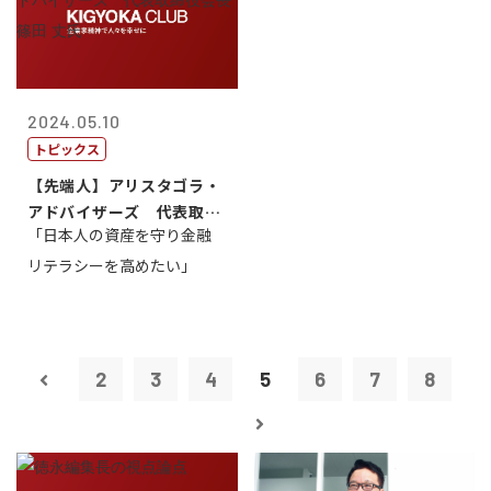
2024.05.10
トピックス
【先端人】アリスタゴラ・
アドバイザーズ 代表取締
「日本人の資産を守り金融
役会長 篠田...
リテラシーを高めたい」
2
3
4
5
6
7
8