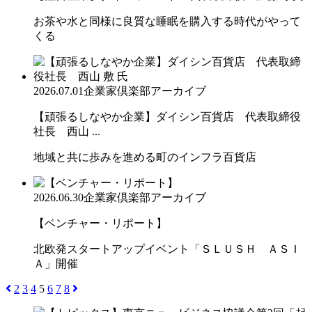
お茶や水と同様に良質な睡眠を購入する時代がやって
くる
2026.07.01
企業家倶楽部アーカイブ
【頑張るしなやか企業】ダイシン百貨店 代表取締役
社長 西山 ...
地域と共に歩みを進める町のインフラ百貨店
2026.06.30
企業家倶楽部アーカイブ
【ベンチャー・リポート】
北欧発スタートアップイベント「ＳＬＵＳＨ ＡＳＩ
Ａ」開催
2
3
4
5
6
7
8