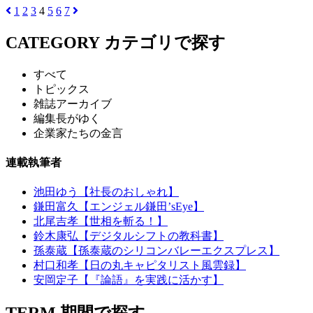
1
2
3
4
5
6
7
CATEGORY
カテゴリで探す
すべて
トピックス
雑誌アーカイブ
編集長がゆく
企業家たちの金言
連載執筆者
池田ゆう【社長のおしゃれ】
鎌田富久【エンジェル鎌田’sEye】
北尾吉孝【世相を斬る！】
鈴木康弘【デジタルシフトの教科書】
孫泰蔵【孫泰蔵のシリコンバレーエクスプレス】
村口和孝【日の丸キャピタリスト風雲録】
安岡定子【『論語』を実践に活かす】