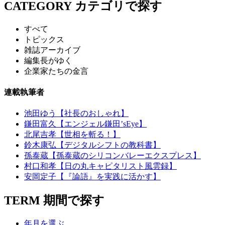
CATEGORY
カテゴリで探す
すべて
トピックス
雑誌アーカイブ
編集長がゆく
企業家たちの金言
連載執筆者
池田ゆう【社長のおしゃれ】
鎌田富久【エンジェル鎌田’sEye】
北尾吉孝【世相を斬る！】
鈴木康弘【デジタルシフトの教科書】
孫泰蔵【孫泰蔵のシリコンバレーエクスプレス】
村口和孝【日の丸キャピタリスト風雲録】
安岡定子【『論語』を実践に活かす】
TERM
期間で探す
年月を選ぶ