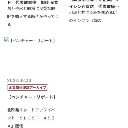
ド 代表取締役 加藤 孝文
イシン百貨店 代表取締役
お茶や水と同様に良質な睡
地域と共に歩みを進める町
社長 西山 ...
眠を購入する時代がやってく
のインフラ百貨店
る
2026.06.30
企業家倶楽部アーカイブ
【ベンチャー・リポート】
北欧発スタートアップイベ
ント「ＳＬＵＳＨ ＡＳＩ
Ａ」開催