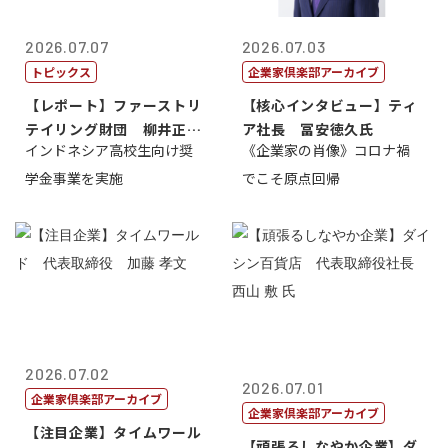
2026.07.07
2026.07.03
トピックス
企業家倶楽部アーカイブ
【レポート】ファーストリ
【核心インタビュー】ティ
テイリング財団 柳井正
ア社長 冨安徳久氏
インドネシア高校生向け奨
《企業家の肖像》コロナ禍
理事長
学金事業を実施
でこそ原点回帰
2026.07.02
2026.07.01
企業家倶楽部アーカイブ
企業家倶楽部アーカイブ
【注目企業】タイムワール
【頑張るしなやか企業】ダ