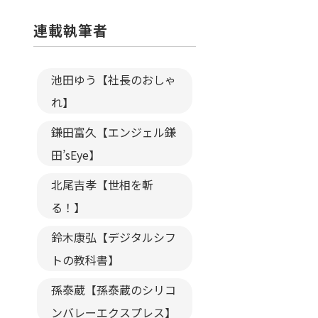
連載執筆者
池田ゆう【社長のおしゃ
れ】
鎌田富久【エンジェル鎌
田’sEye】
北尾吉孝【世相を斬
る！】
鈴木康弘【デジタルシフ
トの教科書】
孫泰蔵【孫泰蔵のシリコ
ンバレーエクスプレス】