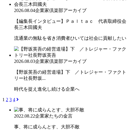
2026.08.04
企業家倶楽部アーカイブ
【編集長インタビュー】Ｐａｌｔａｃ 代表取締役会
長三木田國夫
流通業の無駄を省き消費者ひいては社会に貢献したい
2026.08.03
企業家倶楽部アーカイブ
【野坂英吾の経営道場】下 ／トレジャー・ファクト
リー社長野坂...
時代を捉え進化し続ける企業へ
1
2
3
4
2022.08.22
企業家たちの金言
事、将に成らんとす、大胆不敵