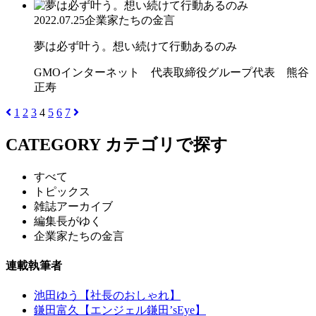
2022.07.25
企業家たちの金言
夢は必ず叶う。想い続けて行動あるのみ
GMOインターネット 代表取締役グループ代表 熊谷
正寿
1
2
3
4
5
6
7
CATEGORY
カテゴリで探す
すべて
トピックス
雑誌アーカイブ
編集長がゆく
企業家たちの金言
連載執筆者
池田ゆう【社長のおしゃれ】
鎌田富久【エンジェル鎌田’sEye】