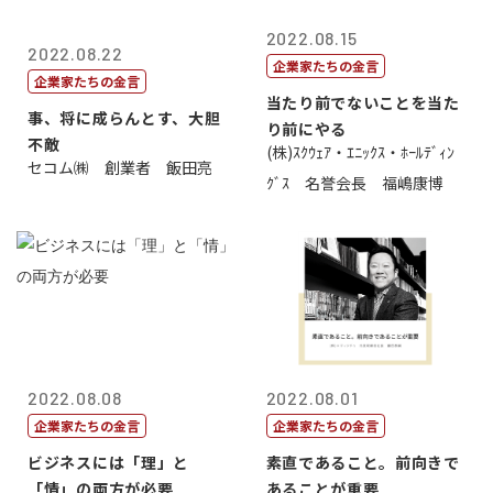
2022.08.15
2022.08.22
企業家たちの金言
企業家たちの金言
当たり前でないことを当た
事、将に成らんとす、大胆
り前にやる
不敵
(株)ｽｸｳｪｱ・ｴﾆｯｸｽ・ﾎｰﾙﾃﾞｨﾝ
セコム㈱ 創業者 飯田亮
ｸﾞｽ 名誉会長 福嶋康博
2022.08.08
2022.08.01
企業家たちの金言
企業家たちの金言
ビジネスには「理」と
素直であること。前向きで
「情」の両方が必要
あることが重要