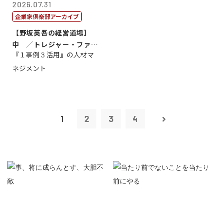
2026.07.31
企業家倶楽部アーカイブ
【野坂英吾の経営道場】
中 ／トレジャー・ファク
『１事例３活用』の人材マ
トリー社長野坂...
ネジメント
1
2
3
4