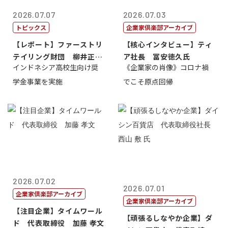
2026.07.07
2026.07.03
トピックス
企業家倶楽部アーカイブ
【レポート】ファーストリ
【核心インタビュー】ティ
テイリング財団 柳井正
ア社長 冨安徳久氏
インドネシア高校生向け奨
《企業家の肖像》コロナ禍
理事長
学金事業を実施
でこそ原点回帰
2026.07.02
2026.07.01
企業家倶楽部アーカイブ
企業家倶楽部アーカイブ
【注目企業】タイムワール
【頑張るしなやか企業】ダ
ド 代表取締役 加藤 孝文