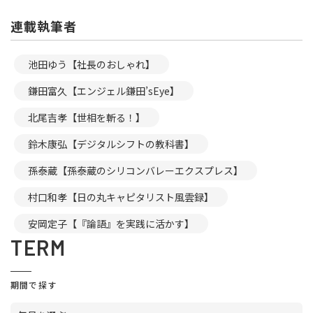
連載執筆者
池田ゆう【社長のおしゃれ】
鎌田富久【エンジェル鎌田’sEye】
北尾吉孝【世相を斬る！】
鈴木康弘【デジタルシフトの教科書】
孫泰蔵【孫泰蔵のシリコンバレーエクスプレス】
村口和孝【日の丸キャピタリスト風雲録】
安岡定子【『論語』を実践に活かす】
TERM
期間で探す