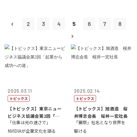
2
3
4
5
6
7
8
2025.03.11
2025.02.14
トピックス
トピックス
【トピックス】東京ニュー
【トピックス】旭酒造 桜
ビジネス協議会第2回「起
井博志会長 桜井一宏社長
「仕事は光の速さで」
「獺祭」社名となり世界を
業から成功へ...
NVIDIAが企業文化を語る
駆ける