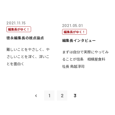
2021.11.15
2021.05.01
編集長がゆく！
編集長がゆく！
徳永編集長の視点論点
編集長インタビュー
難しいことをやさしく、や
まずは自分で実際にやってみ
さしいことを深く、深いこ
ることが信条 相模屋食料
とを面白く
社長 鳥越淳司
1
2
3