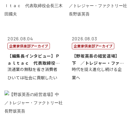
2026.08.04
2026.08.03
企業家倶楽部アーカイブ
企業家倶楽部アーカイブ
【編集長インタビュー】Ｐ
【野坂英吾の経営道場】
ａｌｔａｃ 代表取締役会
下 ／トレジャー・ファク
流通業の無駄を省き消費者
時代を捉え進化し続ける企
長三木田國夫
トリー社長野坂...
ひいては社会に貢献したい
業へ