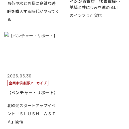
イシン百貨店 代表取締役
お茶や水と同様に良質な睡
地域と共に歩みを進める町
社長 西山 ...
眠を購入する時代がやってく
のインフラ百貨店
る
2026.06.30
企業家倶楽部アーカイブ
【ベンチャー・リポート】
北欧発スタートアップイベ
ント「ＳＬＵＳＨ ＡＳＩ
Ａ」開催