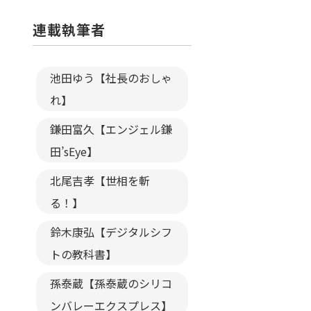
連載執筆者
池田ゆう【社長のおしゃ
れ】
鎌田富久【エンジェル鎌
田’sEye】
北尾吉孝【世相を斬
る！】
鈴木康弘【デジタルシフ
トの教科書】
孫泰蔵【孫泰蔵のシリコ
ンバレーエクスプレス】