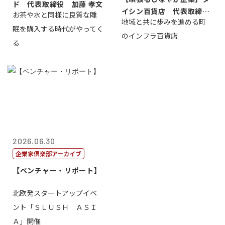
ド 代表取締役 加藤 孝文
イシン百貨店 代表取締役
お茶や水と同様に良質な睡
地域と共に歩みを進める町
社長 西山 ...
眠を購入する時代がやってく
のインフラ百貨店
る
2026.06.30
企業家倶楽部アーカイブ
【ベンチャー・リポート】
北欧発スタートアップイベ
ント「ＳＬＵＳＨ ＡＳＩ
Ａ」開催