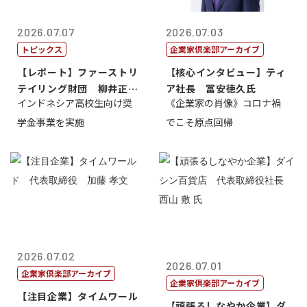
2026.07.07
2026.07.03
トピックス
企業家倶楽部アーカイブ
【レポート】ファーストリ
【核心インタビュー】ティ
テイリング財団 柳井正
ア社長 冨安徳久氏
インドネシア高校生向け奨
《企業家の肖像》コロナ禍
理事長
学金事業を実施
でこそ原点回帰
2026.07.02
2026.07.01
企業家倶楽部アーカイブ
企業家倶楽部アーカイブ
【注目企業】タイムワール
【頑張るしなやか企業】ダ