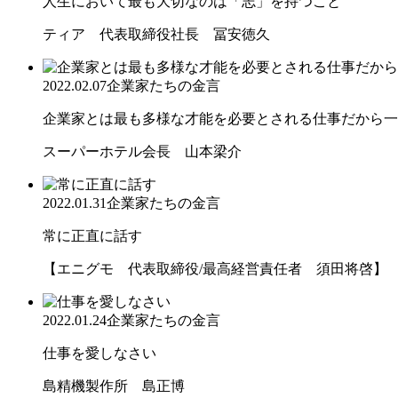
人生において最も大切なのは「志」を持つこと
ティア 代表取締役社長 冨安徳久
2022.02.07
企業家たちの金言
企業家とは最も多様な才能を必要とされる仕事だから一
スーパーホテル会長 山本梁介
2022.01.31
企業家たちの金言
常に正直に話す
【エニグモ 代表取締役/最高経営責任者 須田将啓】
2022.01.24
企業家たちの金言
仕事を愛しなさい
島精機製作所 島正博