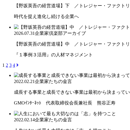
【野坂英吾の経営道場】下 ／トレジャー・ファクトリー
時代を捉え進化し続ける企業へ
2026.07.31
企業家倶楽部アーカイブ
【野坂英吾の経営道場】中 ／トレジャー・ファクトリー
『１事例３活用』の人材マネジメント
1
2
3
4
2022.02.21
企業家たちの金言
成長する事業と成長できない事業は最初から決まってい
GMOｲﾝﾀｰﾈｯﾄ 代表取締役会長兼社長 熊谷正寿
2022.02.14
企業家たちの金言