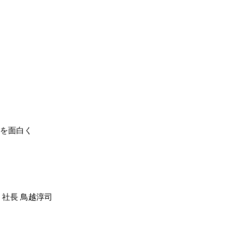
を面白く
 社長 鳥越淳司