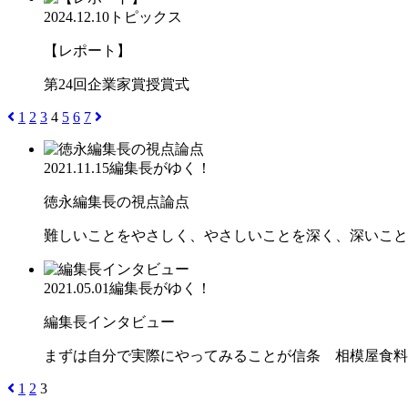
2024.12.10
トピックス
【レポート】
第24回企業家賞授賞式
1
2
3
4
5
6
7
2021.11.15
編集長がゆく！
徳永編集長の視点論点
難しいことをやさしく、やさしいことを深く、深いこと
2021.05.01
編集長がゆく！
編集長インタビュー
まずは自分で実際にやってみることが信条 相模屋食料
1
2
3