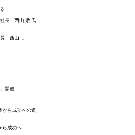
る
西山 ...
」開催
成功へ...