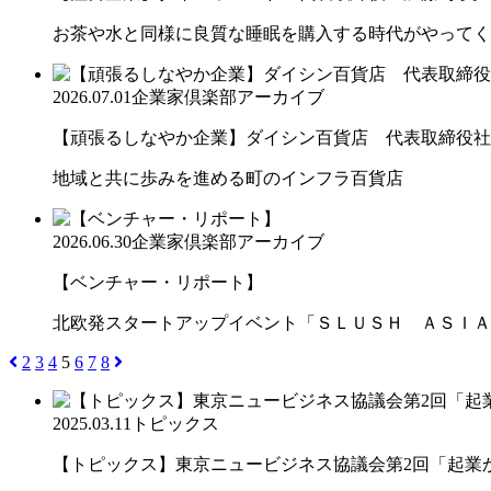
お茶や水と同様に良質な睡眠を購入する時代がやってく
2026.07.01
企業家倶楽部アーカイブ
【頑張るしなやか企業】ダイシン百貨店 代表取締役社長 
地域と共に歩みを進める町のインフラ百貨店
2026.06.30
企業家倶楽部アーカイブ
【ベンチャー・リポート】
北欧発スタートアップイベント「ＳＬＵＳＨ ＡＳＩＡ
2
3
4
5
6
7
8
2025.03.11
トピックス
【トピックス】東京ニュービジネス協議会第2回「起業から