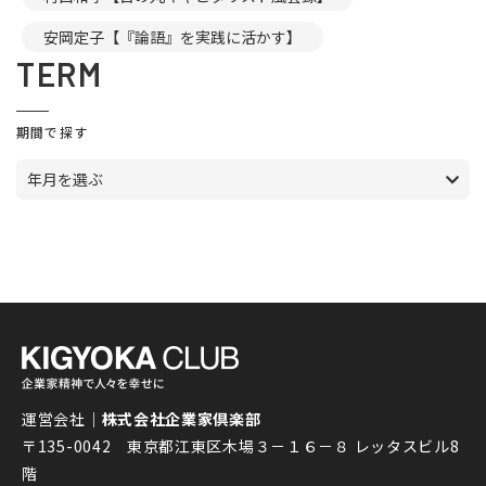
安岡定子【『論語』を実践に活かす】
TERM
期間で探す
年月を選ぶ
運営会社｜
株式会社企業家倶楽部
〒135-0042 東京都江東区木場３－１６－８ レッタスビル8
階