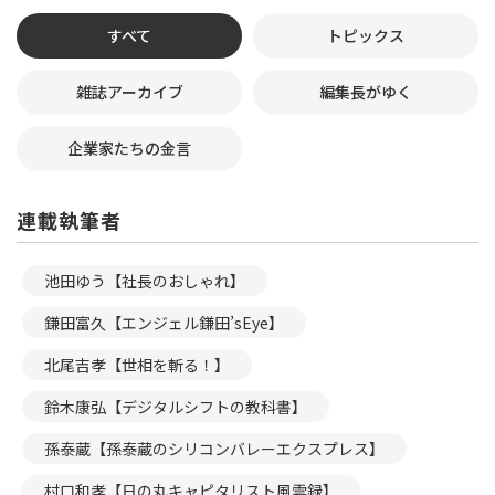
すべて
トピックス
雑誌アーカイブ
編集長がゆく
企業家たちの金言
連載執筆者
池田ゆう【社長のおしゃれ】
鎌田富久【エンジェル鎌田’sEye】
北尾吉孝【世相を斬る！】
鈴木康弘【デジタルシフトの教科書】
孫泰蔵【孫泰蔵のシリコンバレーエクスプレス】
村口和孝【日の丸キャピタリスト風雲録】