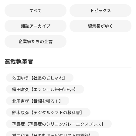
すべて
トピックス
雑誌アーカイブ
編集長がゆく
企業家たちの金言
連載執筆者
池田ゆう【社長のおしゃれ】
鎌田富久【エンジェル鎌田’sEye】
北尾吉孝【世相を斬る！】
鈴木康弘【デジタルシフトの教科書】
孫泰蔵【孫泰蔵のシリコンバレーエクスプレス】
村口和孝【日の丸キャピタリスト風雲録】