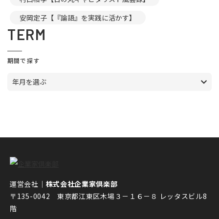
安岡定子【『論語』を実践に活かす】
TERM
期間で探す
年月を選ぶ
運営会社｜
株式会社企業家倶楽部
〒135-0042 東京都江東区木場３－１６－８ レッタスビル8
階