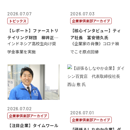
2026.07.07
2026.07.03
トピックス
企業家倶楽部アーカイブ
【レポート】ファーストリ
【核心インタビュー】ティ
テイリング財団 柳井正
ア社長 冨安徳久氏
インドネシア高校生向け奨
《企業家の肖像》コロナ禍
理事長
学金事業を実施
でこそ原点回帰
2026.07.02
2026.07.01
企業家倶楽部アーカイブ
企業家倶楽部アーカイブ
【注目企業】タイムワール
【頑張るしなやか企業】ダ