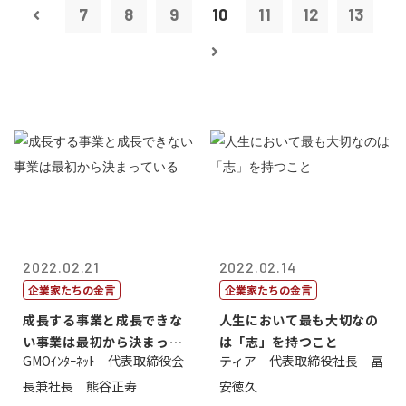
7
8
9
10
11
12
13
2022.02.21
2022.02.14
企業家たちの金言
企業家たちの金言
成長する事業と成長できな
人生において最も大切なの
い事業は最初から決まって
は「志」を持つこと
GMOｲﾝﾀｰﾈｯﾄ 代表取締役会
ティア 代表取締役社長 冨
いる
長兼社長 熊谷正寿
安徳久