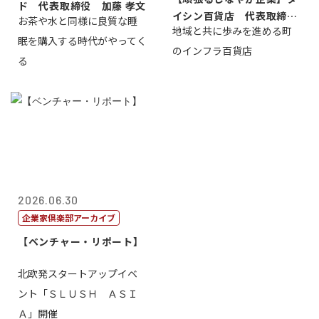
ド 代表取締役 加藤 孝文
イシン百貨店 代表取締役
お茶や水と同様に良質な睡
地域と共に歩みを進める町
社長 西山 ...
眠を購入する時代がやってく
のインフラ百貨店
る
2026.06.30
企業家倶楽部アーカイブ
【ベンチャー・リポート】
北欧発スタートアップイベ
ント「ＳＬＵＳＨ ＡＳＩ
Ａ」開催