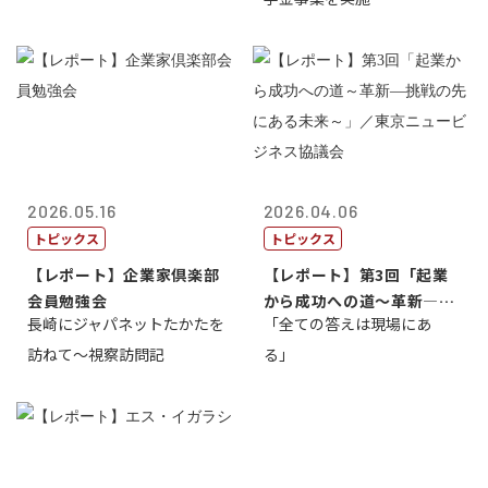
2026.05.16
2026.04.06
トピックス
トピックス
【レポート】企業家倶楽部
【レポート】第3回「起業
会員勉強会
から成功への道～革新―挑
長崎にジャパネットたかたを
「全ての答えは現場にあ
戦の先にある...
訪ねて～視察訪問記
る」