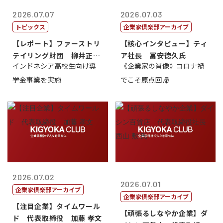
2026.07.07
2026.07.03
トピックス
企業家倶楽部アーカイブ
【レポート】ファーストリ
【核心インタビュー】ティ
テイリング財団 柳井正
ア社長 冨安徳久氏
インドネシア高校生向け奨
《企業家の肖像》コロナ禍
理事長
学金事業を実施
でこそ原点回帰
2026.07.02
2026.07.01
企業家倶楽部アーカイブ
企業家倶楽部アーカイブ
【注目企業】タイムワール
【頑張るしなやか企業】ダ
ド 代表取締役 加藤 孝文