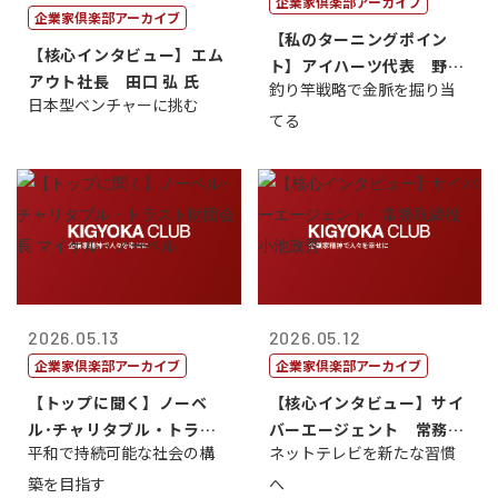
企業家倶楽部アーカイブ
企業家倶楽部アーカイブ
【私のターニングポイン
【核心インタビュー】エム
ト】アイハーツ代表 野田
アウト社長 田口 弘 氏
釣り竿戦略で金脈を掘り当
憲史
日本型ベンチャーに挑む
てる
2026.05.13
2026.05.12
企業家倶楽部アーカイブ
企業家倶楽部アーカイブ
【トップに聞く】ノーベ
【核心インタビュー】サイ
ル･チャリタブル・トラス
バーエージェント 常務取
平和で持続可能な社会の構
ネットテレビを新たな習慣
ト財団会長 マ...
締役 小池政...
築を目指す
へ