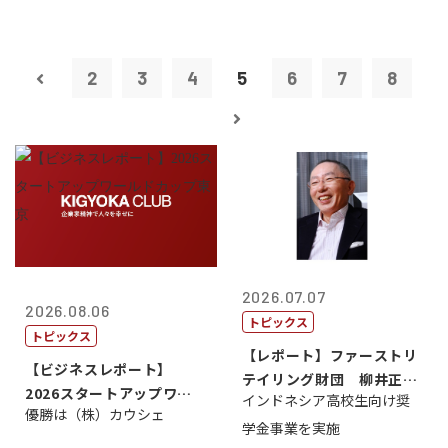
2
3
4
5
6
7
8
2026.07.07
2026.08.06
トピックス
トピックス
【レポート】ファーストリ
【ビジネスレポート】
テイリング財団 柳井正
2026スタートアップワー
インドネシア高校生向け奨
理事長
優勝は（株）カウシェ
ルドカップ東京
学金事業を実施