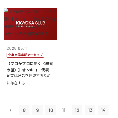
2026.05.11
企業家倶楽部アーカイブ
【プロがプロに聞く〈経営
の話〉】オンキヨー代表取
企業は理念を達成するため
締役会長兼社...
に存在する
8
9
10
11
12
13
14