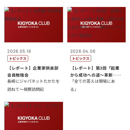
2026.05.16
2026.04.06
トピックス
トピックス
【レポート】企業家倶楽部
【レポート】第3回「起業
会員勉強会
から成功への道～革新―挑
長崎にジャパネットたかたを
「全ての答えは現場にあ
戦の先にある...
訪ねて～視察訪問記
る」