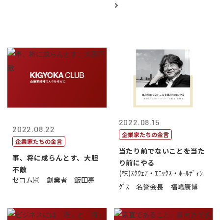
2022.08.15
2022.08.22
企業家たちの金言
企業家たちの金言
当たり前でないことを当た
事、将に成らんとす、大胆
り前にやる
不敵
(株)ｽｸｳｪｱ・ｴﾆｯｸｽ・ﾎｰﾙﾃﾞｨﾝ
セコム㈱ 創業者 飯田亮
ｸﾞｽ 名誉会長 福嶋康博