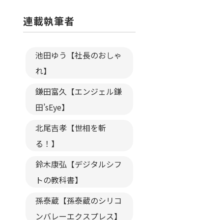
連載執筆者
池田ゆう【社長のおしゃ
れ】
鎌田富久【エンジェル鎌
田’sEye】
北尾吉孝【世相を斬
る！】
鈴木康弘【デジタルシフ
トの教科書】
孫泰蔵【孫泰蔵のシリコ
ンバレーエクスプレス】