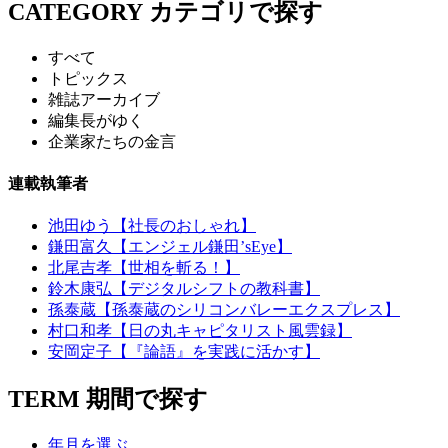
CATEGORY
カテゴリで探す
すべて
トピックス
雑誌アーカイブ
編集長がゆく
企業家たちの金言
連載執筆者
池田ゆう【社長のおしゃれ】
鎌田富久【エンジェル鎌田’sEye】
北尾吉孝【世相を斬る！】
鈴木康弘【デジタルシフトの教科書】
孫泰蔵【孫泰蔵のシリコンバレーエクスプレス】
村口和孝【日の丸キャピタリスト風雲録】
安岡定子【『論語』を実践に活かす】
TERM
期間で探す
年月を選ぶ