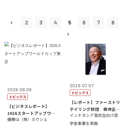
2
3
4
5
6
7
8
2026.07.07
2026.08.06
トピックス
トピックス
【レポート】ファーストリ
【ビジネスレポート】
テイリング財団 柳井正
2026スタートアップワー
インドネシア高校生向け奨
理事長
優勝は（株）カウシェ
ルドカップ東京
学金事業を実施