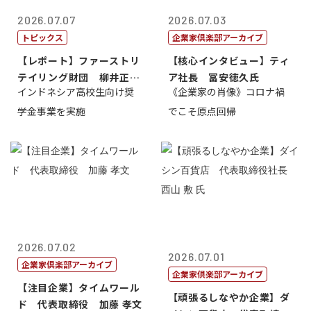
2026.07.07
2026.07.03
トピックス
企業家倶楽部アーカイブ
【レポート】ファーストリ
【核心インタビュー】ティ
テイリング財団 柳井正
ア社長 冨安徳久氏
インドネシア高校生向け奨
《企業家の肖像》コロナ禍
理事長
学金事業を実施
でこそ原点回帰
2026.07.02
2026.07.01
企業家倶楽部アーカイブ
企業家倶楽部アーカイブ
【注目企業】タイムワール
【頑張るしなやか企業】ダ
ド 代表取締役 加藤 孝文