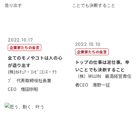
2022.10.17
2022.10.10
企業家たちの金言
企業家たちの金言
全てのモノやコトは人の心
トップの仕事は泥仕事。辛
が造り出す
いことでも決断すること
(株)ｶﾙﾁｭｱ・ｺﾝﾋﾞﾆｴﾝｽ・ｸﾗ
（株）MUJIN 最高経営責任
ﾌﾞ 代表取締役社長兼
者CEO 滝野一征
CEO 増田宗昭