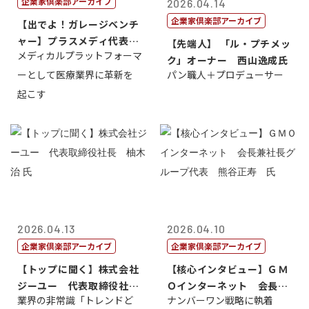
企業家倶楽部アーカイブ
2026.04.14
企業家倶楽部アーカイブ
【出でよ！ガレージベンチ
ャー】プラスメディ代表取
【先端人】 「ル・プチメッ
メディカルプラットフォーマ
締役社長兼C...
ク」オーナー 西山逸成氏
ーとして医療業界に革新を
パン職人＋プロデューサー
起こす
2026.04.13
2026.04.10
企業家倶楽部アーカイブ
企業家倶楽部アーカイブ
【トップに聞く】株式会社
【核心インタビュー】ＧＭ
ジーユー 代表取締役社
Ｏインターネット 会長兼
業界の非常識「トレンドど
ナンバーワン戦略に執着
長 柚木 治 ...
社長グループ...