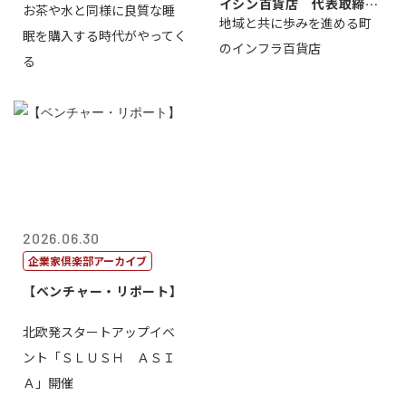
イシン百貨店 代表取締役
お茶や水と同様に良質な睡
地域と共に歩みを進める町
社長 西山 ...
眠を購入する時代がやってく
のインフラ百貨店
る
2026.06.30
企業家倶楽部アーカイブ
【ベンチャー・リポート】
北欧発スタートアップイベ
ント「ＳＬＵＳＨ ＡＳＩ
Ａ」開催