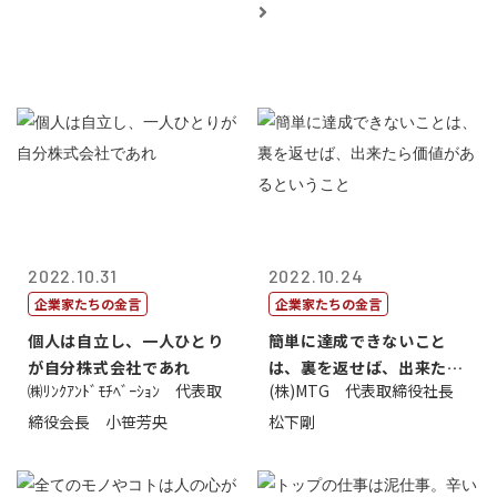
2022.10.31
2022.10.24
企業家たちの金言
企業家たちの金言
個人は自立し、一人ひとり
簡単に達成できないこと
が自分株式会社であれ
は、裏を返せば、出来たら
㈱ﾘﾝｸｱﾝﾄﾞﾓﾁﾍﾞｰｼｮﾝ 代表取
(株)MTG 代表取締役社長
価値があるとい...
締役会長 小笹芳央
松下剛