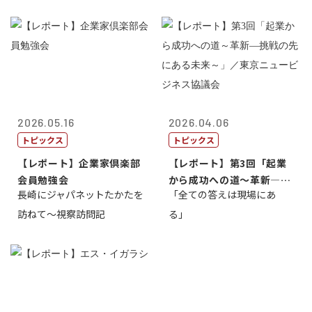
2026.05.16
2026.04.06
トピックス
トピックス
【レポート】企業家倶楽部
【レポート】第3回「起業
会員勉強会
から成功への道～革新―挑
長崎にジャパネットたかたを
「全ての答えは現場にあ
戦の先にある...
訪ねて～視察訪問記
る」