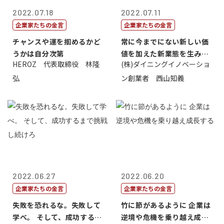
2022.07.18
2022.07.11
企業家たちの金言
企業家たちの金言
チャンスや運を掴めるかど
常に今までにない新しい価
うかは自分次第
値を加えた新業態を生み出
HEROZ 代表取締役 林隆
(株)ダイニングイノベーショ
すこと
弘
ン創業者 西山知義
2022.06.27
2022.06.20
企業家たちの金言
企業家たちの金言
失敗を恐れるな。失敗して
竹に節があるように 企業は
学べ。 そして、成功するま
逆境や危機を乗り越え成長