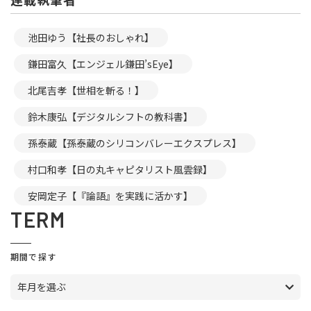
池田ゆう【社長のおしゃれ】
鎌田富久【エンジェル鎌田’sEye】
北尾吉孝【世相を斬る！】
鈴木康弘【デジタルシフトの教科書】
孫泰蔵【孫泰蔵のシリコンバレーエクスプレス】
村口和孝【日の丸キャピタリスト風雲録】
安岡定子【『論語』を実践に活かす】
TERM
期間で探す
年月を選ぶ