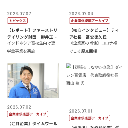
2026.07.07
2026.07.03
トピックス
企業家倶楽部アーカイブ
【レポート】ファーストリ
【核心インタビュー】ティ
テイリング財団 柳井正
ア社長 冨安徳久氏
インドネシア高校生向け奨
《企業家の肖像》コロナ禍
理事長
学金事業を実施
でこそ原点回帰
2026.07.02
2026.07.01
企業家倶楽部アーカイブ
企業家倶楽部アーカイブ
【注目企業】タイムワール
【頑張るしなやか企業】ダ