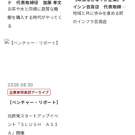
ド 代表取締役 加藤 孝文
イシン百貨店 代表取締役
お茶や水と同様に良質な睡
地域と共に歩みを進める町
社長 西山 ...
眠を購入する時代がやってく
のインフラ百貨店
る
2026.06.30
企業家倶楽部アーカイブ
【ベンチャー・リポート】
北欧発スタートアップイベ
ント「ＳＬＵＳＨ ＡＳＩ
Ａ」開催