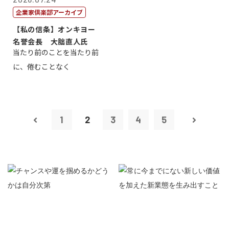
企業家倶楽部アーカイブ
【私の信条】オンキヨー
名誉会長 大朏直人氏
当たり前のことを当たり前
に、倦むことなく
1
2
3
4
5