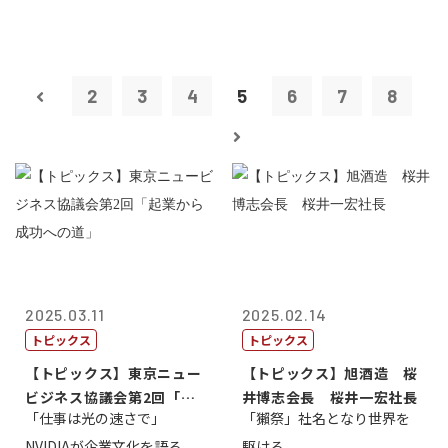
2
3
4
5
6
7
8
2025.03.11
2025.02.14
トピックス
トピックス
【トピックス】東京ニュー
【トピックス】旭酒造 桜
ビジネス協議会第2回「起
井博志会長 桜井一宏社長
「仕事は光の速さで」
「獺祭」社名となり世界を
業から成功へ...
NVIDIAが企業文化を語る
駆ける