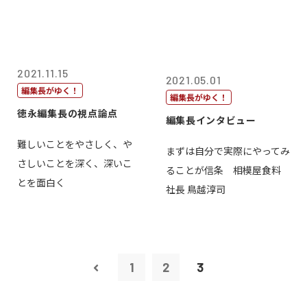
2021.11.15
2021.05.01
編集長がゆく！
編集長がゆく！
徳永編集長の視点論点
編集長インタビュー
難しいことをやさしく、や
まずは自分で実際にやってみ
さしいことを深く、深いこ
ることが信条 相模屋食料
とを面白く
社長 鳥越淳司
1
2
3