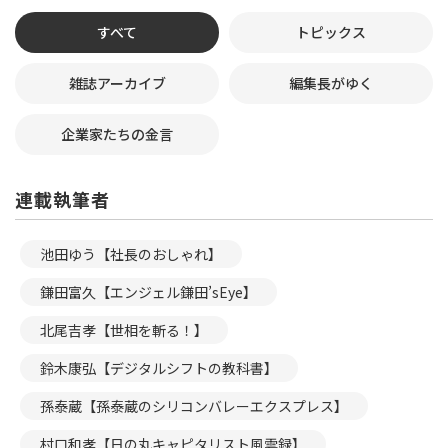
すべて
トピックス
雑誌アーカイブ
編集長がゆく
企業家たちの金言
連載執筆者
池田ゆう【社長のおしゃれ】
鎌田富久【エンジェル鎌田’sEye】
北尾吉孝【世相を斬る！】
鈴木康弘【デジタルシフトの教科書】
孫泰蔵【孫泰蔵のシリコンバレーエクスプレス】
村口和孝【日の丸キャピタリスト風雲録】