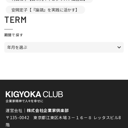
安岡定子【『論語』を実践に活かす】
TERM
期間で探す
年月を選ぶ
運営会社｜
株式会社企業家倶楽部
〒135-0042 東京都江東区木場３－１６－８ レッタスビル8
階