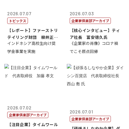
2026.07.07
2026.07.03
トピックス
企業家倶楽部アーカイブ
【レポート】ファーストリ
【核心インタビュー】ティ
テイリング財団 柳井正
ア社長 冨安徳久氏
インドネシア高校生向け奨
《企業家の肖像》コロナ禍
理事長
学金事業を実施
でこそ原点回帰
2026.07.02
2026.07.01
企業家倶楽部アーカイブ
企業家倶楽部アーカイブ
【注目企業】タイムワール
【頑張るしなやか企業】ダ