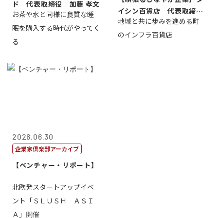
ド 代表取締役 加藤 孝文
イシン百貨店 代表取締役
お茶や水と同様に良質な睡
地域と共に歩みを進める町
社長 西山 ...
眠を購入する時代がやってく
のインフラ百貨店
る
2026.06.30
企業家倶楽部アーカイブ
【ベンチャー・リポート】
北欧発スタートアップイベ
ント「ＳＬＵＳＨ ＡＳＩ
Ａ」開催