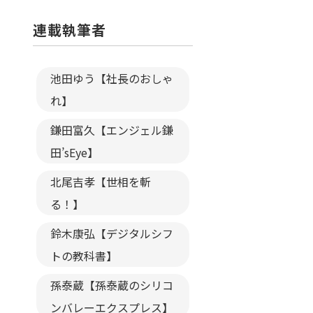
連載執筆者
池田ゆう【社長のおしゃ
れ】
鎌田富久【エンジェル鎌
田’sEye】
北尾吉孝【世相を斬
る！】
鈴木康弘【デジタルシフ
トの教科書】
孫泰蔵【孫泰蔵のシリコ
ンバレーエクスプレス】