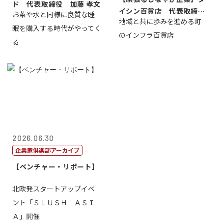
ド 代表取締役 加藤 孝文
イシン百貨店 代表取締役
お茶や水と同様に良質な睡
地域と共に歩みを進める町
社長 西山 ...
眠を購入する時代がやってく
のインフラ百貨店
る
2026.06.30
企業家倶楽部アーカイブ
【ベンチャー・リポート】
北欧発スタートアップイベ
ント「ＳＬＵＳＨ ＡＳＩ
Ａ」開催