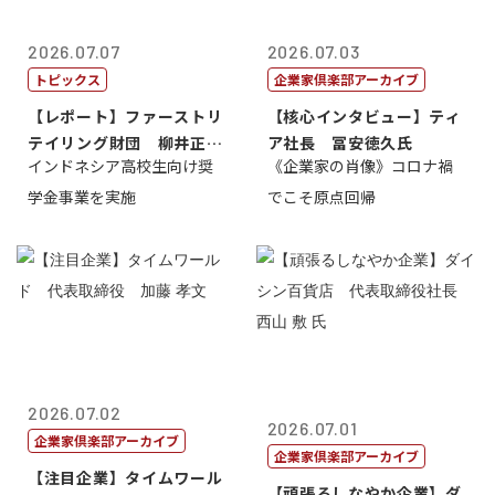
2026.07.07
2026.07.03
トピックス
企業家倶楽部アーカイブ
【レポート】ファーストリ
【核心インタビュー】ティ
テイリング財団 柳井正
ア社長 冨安徳久氏
インドネシア高校生向け奨
《企業家の肖像》コロナ禍
理事長
学金事業を実施
でこそ原点回帰
2026.07.02
2026.07.01
企業家倶楽部アーカイブ
企業家倶楽部アーカイブ
【注目企業】タイムワール
【頑張るしなやか企業】ダ