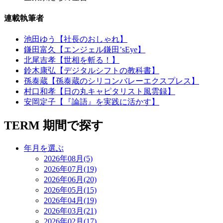
連載執筆者
池田ゆう【社長のおしゃれ】
鎌田富久【エンジェル鎌田’sEye】
北尾吉孝【世相を斬る！】
鈴木康弘【デジタルシフトの教科書】
孫泰蔵【孫泰蔵のシリコンバレーエクスプレス】
村口和孝【日の丸キャピタリスト風雲録】
安岡定子【『論語』を実践に活かす】
TERM
期間で探す
年月を選ぶ
2026年08月(5)
2026年07月(19)
2026年06月(20)
2026年05月(15)
2026年04月(19)
2026年03月(21)
2026年02月(17)