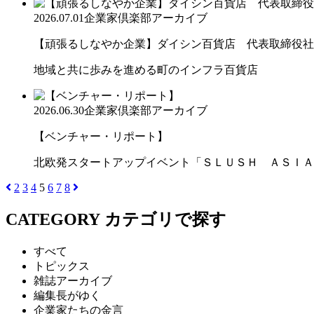
2026.07.01
企業家倶楽部アーカイブ
【頑張るしなやか企業】ダイシン百貨店 代表取締役社長 
地域と共に歩みを進める町のインフラ百貨店
2026.06.30
企業家倶楽部アーカイブ
【ベンチャー・リポート】
北欧発スタートアップイベント「ＳＬＵＳＨ ＡＳＩＡ
2
3
4
5
6
7
8
CATEGORY
カテゴリで探す
すべて
トピックス
雑誌アーカイブ
編集長がゆく
企業家たちの金言