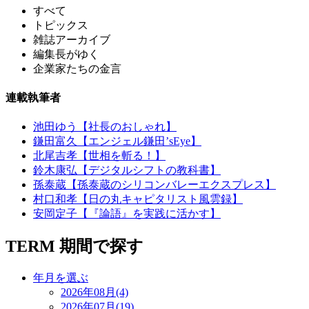
すべて
トピックス
雑誌アーカイブ
編集長がゆく
企業家たちの金言
連載執筆者
池田ゆう【社長のおしゃれ】
鎌田富久【エンジェル鎌田’sEye】
北尾吉孝【世相を斬る！】
鈴木康弘【デジタルシフトの教科書】
孫泰蔵【孫泰蔵のシリコンバレーエクスプレス】
村口和孝【日の丸キャピタリスト風雲録】
安岡定子【『論語』を実践に活かす】
TERM
期間で探す
年月を選ぶ
2026年08月(4)
2026年07月(19)