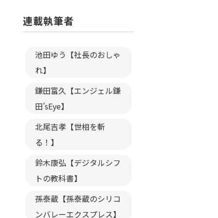
連載執筆者
池田ゆう【社長のおしゃ
れ】
鎌田富久【エンジェル鎌
田’sEye】
北尾吉孝【世相を斬
る！】
鈴木康弘【デジタルシフ
トの教科書】
孫泰蔵【孫泰蔵のシリコ
ンバレーエクスプレス】