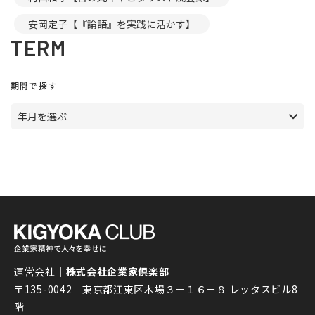
安岡定子【『論語』を実践に活かす】
TERM
期間で探す
年月を選ぶ
運営会社｜
株式会社企業家倶楽部
〒135-0042 東京都江東区木場３－１６－８ レッタスビル8
階