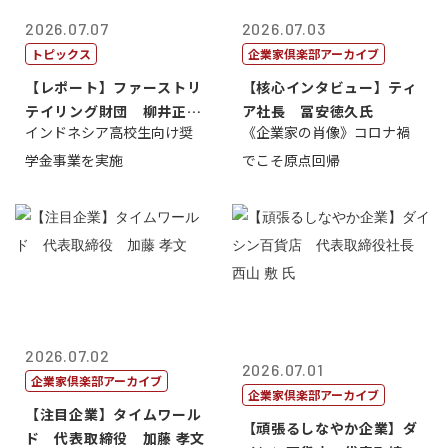
2026.07.07
2026.07.03
トピックス
企業家倶楽部アーカイブ
【レポート】ファーストリ
【核心インタビュー】ティ
テイリング財団 柳井正
ア社長 冨安徳久氏
インドネシア高校生向け奨
《企業家の肖像》コロナ禍
理事長
学金事業を実施
でこそ原点回帰
2026.07.02
2026.07.01
企業家倶楽部アーカイブ
企業家倶楽部アーカイブ
【注目企業】タイムワール
【頑張るしなやか企業】ダ
ド 代表取締役 加藤 孝文