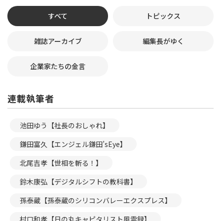
すべて
トピックス
雑誌アーカイブ
編集長がゆく
企業家たちの金言
連載執筆者
池田ゆう【社長のおしゃれ】
鎌田富久【エンジェル鎌田’sEye】
北尾吉孝【世相を斬る！】
鈴木康弘【デジタルシフトの教科書】
孫泰蔵【孫泰蔵のシリコンバレーエクスプレス】
村口和孝【日の丸キャピタリスト風雲録】