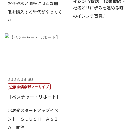
イシン百貨店 代表取締役
お茶や水と同様に良質な睡
地域と共に歩みを進める町
社長 西山 ...
眠を購入する時代がやってく
のインフラ百貨店
る
2026.06.30
企業家倶楽部アーカイブ
【ベンチャー・リポート】
北欧発スタートアップイベ
ント「ＳＬＵＳＨ ＡＳＩ
Ａ」開催