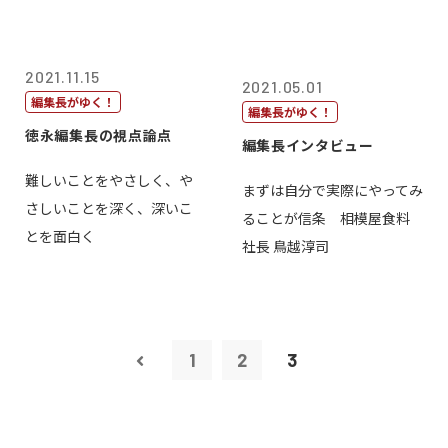
2021.11.15
2021.05.01
編集長がゆく！
編集長がゆく！
徳永編集長の視点論点
編集長インタビュー
難しいことをやさしく、や
まずは自分で実際にやってみ
さしいことを深く、深いこ
ることが信条 相模屋食料
とを面白く
社長 鳥越淳司
1
2
3