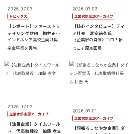
2026.07.07
2026.07.03
トピックス
企業家倶楽部アーカイブ
【レポート】ファーストリ
【核心インタビュー】ティ
テイリング財団 柳井正
ア社長 冨安徳久氏
インドネシア高校生向け奨
《企業家の肖像》コロナ禍
理事長
学金事業を実施
でこそ原点回帰
2026.07.02
2026.07.01
企業家倶楽部アーカイブ
企業家倶楽部アーカイブ
【注目企業】タイムワール
【頑張るしなやか企業】ダ
ド 代表取締役 加藤 孝文