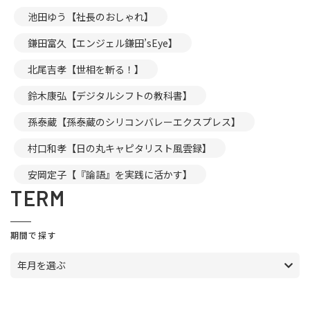
池田ゆう【社長のおしゃれ】
鎌田富久【エンジェル鎌田’sEye】
北尾吉孝【世相を斬る！】
鈴木康弘【デジタルシフトの教科書】
孫泰蔵【孫泰蔵のシリコンバレーエクスプレス】
村口和孝【日の丸キャピタリスト風雲録】
安岡定子【『論語』を実践に活かす】
TERM
期間で探す
年月を選ぶ