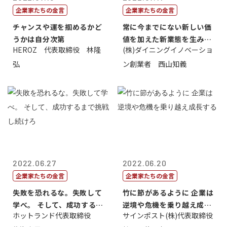
企業家たちの金言
企業家たちの金言
チャンスや運を掴めるかど
常に今までにない新しい価
うかは自分次第
値を加えた新業態を生み出
HEROZ 代表取締役 林隆
(株)ダイニングイノベーショ
すこと
弘
ン創業者 西山知義
2022.06.27
2022.06.20
企業家たちの金言
企業家たちの金言
失敗を恐れるな。失敗して
竹に節があるように 企業は
学べ。 そして、成功するま
逆境や危機を乗り越え成長
ホットランド代表取締役
サインポスト(株)代表取締役
で挑戦し続...
する