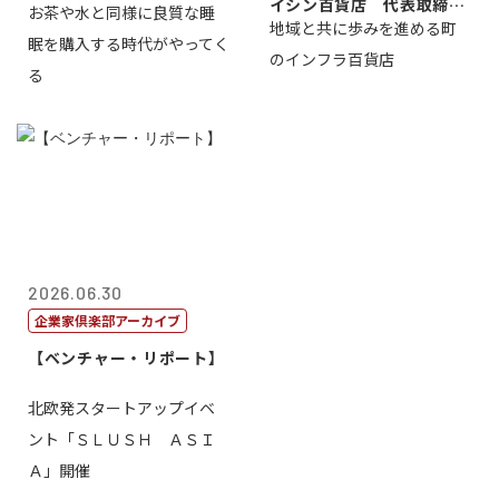
イシン百貨店 代表取締役
お茶や水と同様に良質な睡
地域と共に歩みを進める町
社長 西山 ...
眠を購入する時代がやってく
のインフラ百貨店
る
2026.06.30
企業家倶楽部アーカイブ
【ベンチャー・リポート】
北欧発スタートアップイベ
ント「ＳＬＵＳＨ ＡＳＩ
Ａ」開催