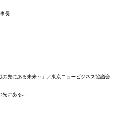
事長
にある...