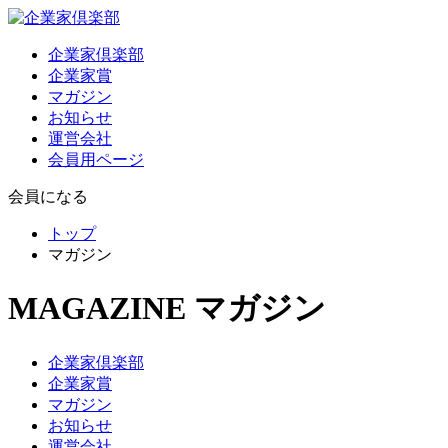
企業家倶楽部
企業家賞
マガジン
お知らせ
運営会社
会員用ページ
会員になる
トップ
マガジン
MAGAZINE
マガジン
企業家倶楽部
企業家賞
マガジン
お知らせ
運営会社