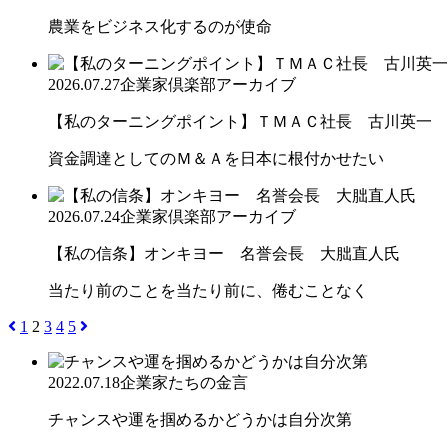
農業をビジネス化するのが使命
2026.07.27
企業家倶楽部アーカイブ
【私のターニングポイント】ＴＭＡＣ社長 古川英一
資金調達としてのＭ＆Ａを日本に根付かせたい
2026.07.24
企業家倶楽部アーカイブ
【私の信条】オンキヨー 名誉会長 大朏直人氏
当たり前のことを当たり前に、倦むことなく
1
2
3
4
5
2022.07.18
企業家たちの金言
チャンスや運を掴めるかどうかは自分次第