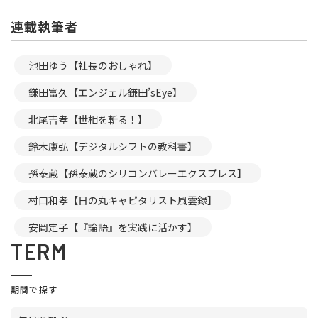
連載執筆者
池田ゆう【社長のおしゃれ】
鎌田富久【エンジェル鎌田’sEye】
北尾吉孝【世相を斬る！】
鈴木康弘【デジタルシフトの教科書】
孫泰蔵【孫泰蔵のシリコンバレーエクスプレス】
村口和孝【日の丸キャピタリスト風雲録】
安岡定子【『論語』を実践に活かす】
TERM
期間で探す