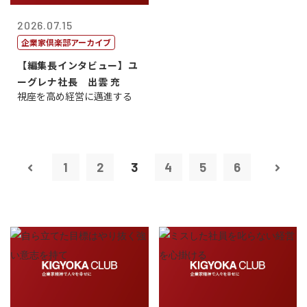
2026.07.15
企業家倶楽部アーカイブ
【編集長インタビュー】ユ
ーグレナ社長 出雲 充
視座を高め経営に邁進する
1
2
3
4
5
6