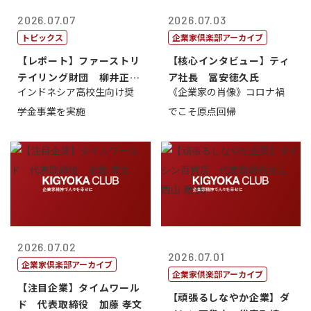
2026.07.07
2026.07.03
トピックス
企業家倶楽部アーカイブ
【レポート】ファーストリ
【核心インタビュー】ティ
テイリング財団 柳井正
ア社長 冨安徳久氏
インドネシア高校生向け奨
《企業家の肖像》コロナ禍
理事長
学金事業を実施
でこそ原点回帰
2026.07.02
2026.07.01
企業家倶楽部アーカイブ
企業家倶楽部アーカイブ
【注目企業】タイムワール
【頑張るしなやか企業】ダ
ド 代表取締役 加藤 孝文