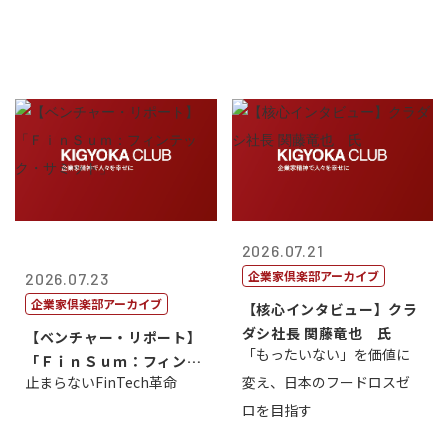
2026.07.21
企業家倶楽部アーカイブ
2026.07.23
企業家倶楽部アーカイブ
【核心インタビュー】クラ
ダシ社長 関藤竜也 氏
【ベンチャー・リポート】
「もったいない」を価値に
「ＦｉｎＳｕｍ：フィンテ
止まらないFinTech革命
変え、日本のフードロスゼ
ック・サミッ...
ロを目指す