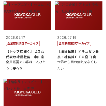
2026.07.17
2026.07.16
企業家倶楽部アーカイブ
企業家倶楽部アーカイブ
【トップに聞く】セコム
【注目企業】アキュセラ会
代表取締役社長 中山泰
長・社長兼ＣＥＯ窪田 良
全員経営でお客様一人ひと
世界から目の病気をなくし
男
りに安心を
たい