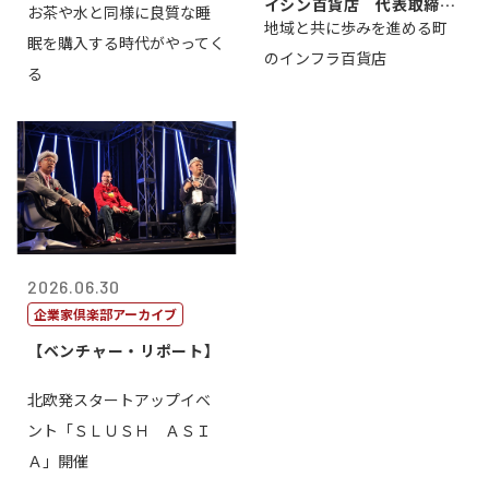
イシン百貨店 代表取締役
お茶や水と同様に良質な睡
地域と共に歩みを進める町
社長 西山 ...
眠を購入する時代がやってく
のインフラ百貨店
る
2026.06.30
企業家倶楽部アーカイブ
【ベンチャー・リポート】
北欧発スタートアップイベ
ント「ＳＬＵＳＨ ＡＳＩ
Ａ」開催