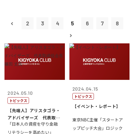
2
3
4
5
6
7
8
2024.04.15
2024.05.10
トピックス
トピックス
【イベント・レポート】
【先端人】アリスタゴラ・
アドバイザーズ 代表取締
東京NBC主催「スタートア
「日本人の資産を守り金融
役会長 篠田...
ップピッチ大会」ロジック
リテラシーを高めたい」