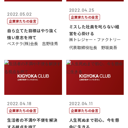
2022.04.25
2022.05.02
企業家たちの金言
企業家たちの金言
ミスした社員を叱らない経
自ら立てた目標はやり抜く
営を心掛ける
強い意志を持て
㈱トレジャー・ファクトリー
ベステラ(株)会長 吉野佳秀
代表取締役社長 野坂英吾
2022.04.18
2022.04.11
企業家たちの金言
企業家たちの金言
生活者の不満や不便を解決
人生死ぬまで初心。今を懸
する視点を持て
命に生きる