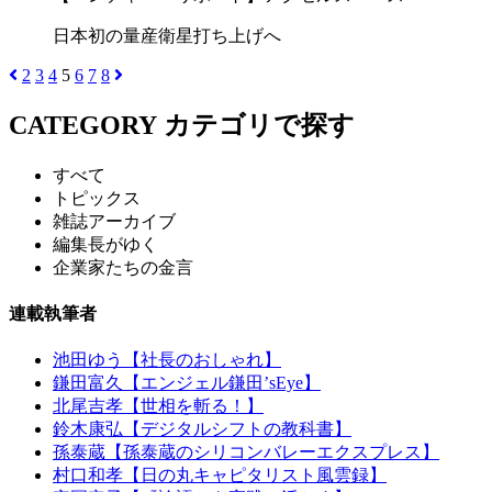
日本初の量産衛星打ち上げへ
2
3
4
5
6
7
8
CATEGORY
カテゴリで探す
すべて
トピックス
雑誌アーカイブ
編集長がゆく
企業家たちの金言
連載執筆者
池田ゆう【社長のおしゃれ】
鎌田富久【エンジェル鎌田’sEye】
北尾吉孝【世相を斬る！】
鈴木康弘【デジタルシフトの教科書】
孫泰蔵【孫泰蔵のシリコンバレーエクスプレス】
村口和孝【日の丸キャピタリスト風雲録】