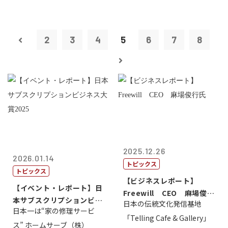
2
3
4
5
6
7
8
2025.12.26
2026.01.14
トピックス
トピックス
【ビジネスレポート】
【イベント・レポート】日
Freewill CEO 麻場俊行
本サブスクリプションビジ
日本の伝統文化発信基地
氏
日本一は“家の修理サービ
ネス大賞20...
「Telling Cafe & Gallery」
ス” ホームサーブ（株）