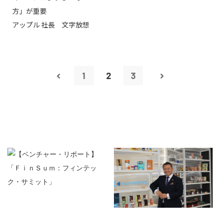
方」が重要
アップル 社長 文字放想
1
2
3