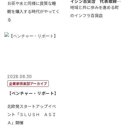
イシン百貨店 代表取締役
お茶や水と同様に良質な睡
地域と共に歩みを進める町
社長 西山 ...
眠を購入する時代がやってく
のインフラ百貨店
る
2026.06.30
企業家倶楽部アーカイブ
【ベンチャー・リポート】
北欧発スタートアップイベ
ント「ＳＬＵＳＨ ＡＳＩ
Ａ」開催