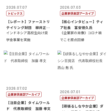
2026.07.07
2026.07.03
トピックス
企業家倶楽部アーカイブ
【レポート】ファーストリ
【核心インタビュー】ティ
テイリング財団 柳井正
ア社長 冨安徳久氏
インドネシア高校生向け奨
《企業家の肖像》コロナ禍
理事長
学金事業を実施
でこそ原点回帰
2026.07.02
2026.07.01
企業家倶楽部アーカイブ
企業家倶楽部アーカイブ
【注目企業】タイムワール
【頑張るしなやか企業】ダ
ド 代表取締役 加藤 孝文