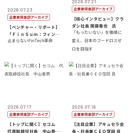
2026.07.21
企業家倶楽部アーカイブ
2026.07.23
企業家倶楽部アーカイブ
【核心インタビュー】クラ
ダシ社長 関藤竜也 氏
【ベンチャー・リポート】
「もったいない」を価値に
「ＦｉｎＳｕｍ：フィンテ
止まらないFinTech革命
変え、日本のフードロスゼ
ック・サミッ...
ロを目指す
2026.07.17
2026.07.16
企業家倶楽部アーカイブ
企業家倶楽部アーカイブ
【トップに聞く】セコム
【注目企業】アキュセラ会
代表取締役社長 中山泰
長・社長兼ＣＥＯ窪田 良