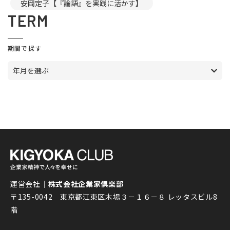
安岡定子【『論語』を実践に活かす】
TERM
期間で探す
年月を選ぶ
運営会社｜
株式会社企業家倶楽部
〒135-0042 東京都江東区木場３－１６－８ レッタスビル8
階