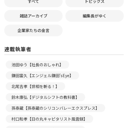
すべて
トピックス
雑誌アーカイブ
編集長がゆく
企業家たちの金言
連載執筆者
池田ゆう【社長のおしゃれ】
鎌田富久【エンジェル鎌田’sEye】
北尾吉孝【世相を斬る！】
鈴木康弘【デジタルシフトの教科書】
孫泰蔵【孫泰蔵のシリコンバレーエクスプレス】
村口和孝【日の丸キャピタリスト風雲録】