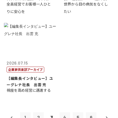
全員経営でお客様一人ひと
世界から目の病気をなくし
男
りに安心を
たい
2026.07.15
企業家倶楽部アーカイブ
【編集長インタビュー】ユ
ーグレナ社長 出雲 充
視座を高め経営に邁進する
1
2
3
4
5
6