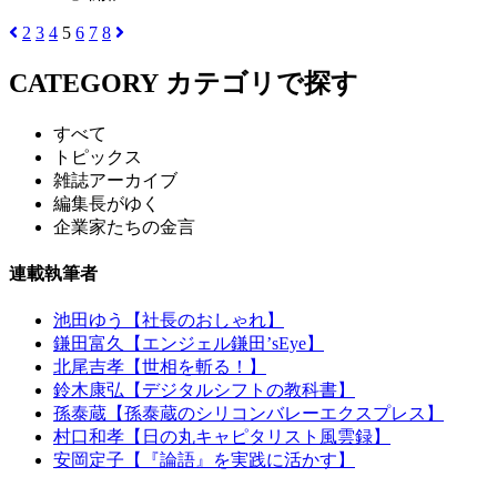
2
3
4
5
6
7
8
CATEGORY
カテゴリで探す
すべて
トピックス
雑誌アーカイブ
編集長がゆく
企業家たちの金言
連載執筆者
池田ゆう【社長のおしゃれ】
鎌田富久【エンジェル鎌田’sEye】
北尾吉孝【世相を斬る！】
鈴木康弘【デジタルシフトの教科書】
孫泰蔵【孫泰蔵のシリコンバレーエクスプレス】
村口和孝【日の丸キャピタリスト風雲録】
安岡定子【『論語』を実践に活かす】