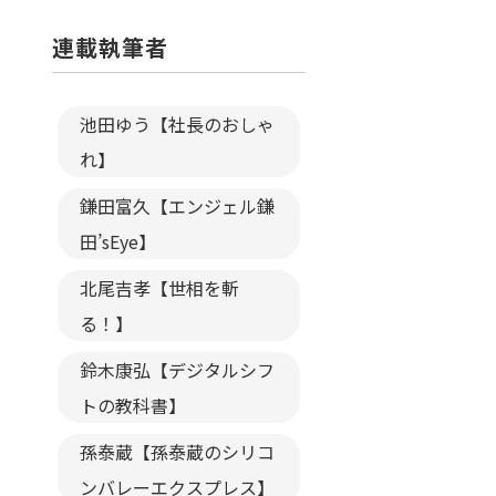
連載執筆者
池田ゆう【社長のおしゃ
れ】
鎌田富久【エンジェル鎌
田’sEye】
北尾吉孝【世相を斬
る！】
鈴木康弘【デジタルシフ
トの教科書】
孫泰蔵【孫泰蔵のシリコ
ンバレーエクスプレス】