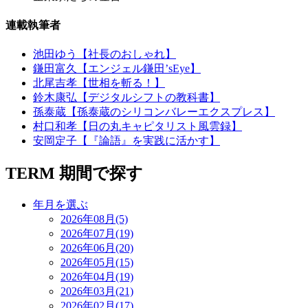
連載執筆者
池田ゆう【社長のおしゃれ】
鎌田富久【エンジェル鎌田’sEye】
北尾吉孝【世相を斬る！】
鈴木康弘【デジタルシフトの教科書】
孫泰蔵【孫泰蔵のシリコンバレーエクスプレス】
村口和孝【日の丸キャピタリスト風雲録】
安岡定子【『論語』を実践に活かす】
TERM
期間で探す
年月を選ぶ
2026年08月(5)
2026年07月(19)
2026年06月(20)
2026年05月(15)
2026年04月(19)
2026年03月(21)
2026年02月(17)