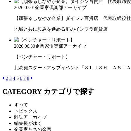
2026.07.01
企業家倶楽部アーカイブ
【頑張るしなやか企業】ダイシン百貨店 代表取締役社長 
地域と共に歩みを進める町のインフラ百貨店
2026.06.30
企業家倶楽部アーカイブ
【ベンチャー・リポート】
北欧発スタートアップイベント「ＳＬＵＳＨ ＡＳＩＡ
2
3
4
5
6
7
8
CATEGORY
カテゴリで探す
すべて
トピックス
雑誌アーカイブ
編集長がゆく
企業家たちの金言