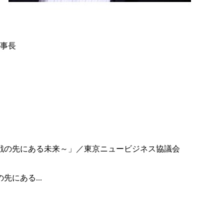
事長
にある...