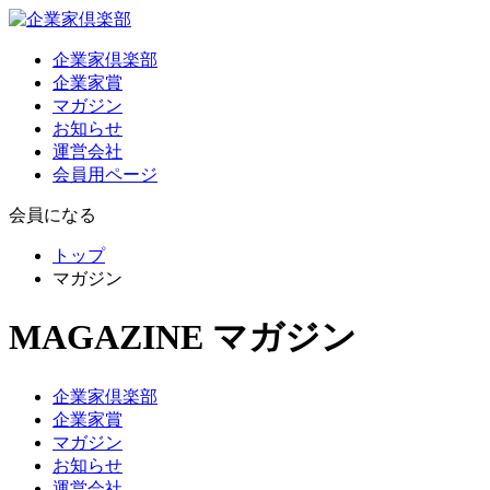
企業家倶楽部
企業家賞
マガジン
お知らせ
運営会社
会員用ページ
会員になる
トップ
マガジン
MAGAZINE
マガジン
企業家倶楽部
企業家賞
マガジン
お知らせ
運営会社