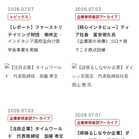
2026.07.07
2026.07.03
トピックス
企業家倶楽部アーカイブ
【レポート】ファーストリ
【核心インタビュー】ティ
テイリング財団 柳井正
ア社長 冨安徳久氏
インドネシア高校生向け奨
《企業家の肖像》コロナ禍
理事長
学金事業を実施
でこそ原点回帰
2026.07.02
2026.07.01
企業家倶楽部アーカイブ
企業家倶楽部アーカイブ
【注目企業】タイムワール
【頑張るしなやか企業】ダ
ド 代表取締役 加藤 孝文