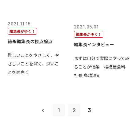
2021.11.15
2021.05.01
編集長がゆく！
編集長がゆく！
徳永編集長の視点論点
編集長インタビュー
難しいことをやさしく、や
まずは自分で実際にやってみ
さしいことを深く、深いこ
ることが信条 相模屋食料
とを面白く
社長 鳥越淳司
1
2
3