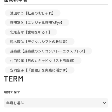
池田ゆう【社長のおしゃれ】
鎌田富久【エンジェル鎌田’sEye】
北尾吉孝【世相を斬る！】
鈴木康弘【デジタルシフトの教科書】
孫泰蔵【孫泰蔵のシリコンバレーエクスプレス】
村口和孝【日の丸キャピタリスト風雲録】
安岡定子【『論語』を実践に活かす】
TERM
期間で探す
年月を選ぶ