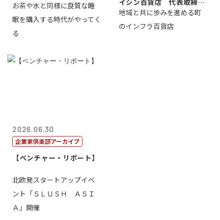
イシン百貨店 代表取締役
お茶や水と同様に良質な睡
地域と共に歩みを進める町
社長 西山 ...
眠を購入する時代がやってく
のインフラ百貨店
る
2026.06.30
企業家倶楽部アーカイブ
【ベンチャー・リポート】
北欧発スタートアップイベ
ント「ＳＬＵＳＨ ＡＳＩ
Ａ」開催