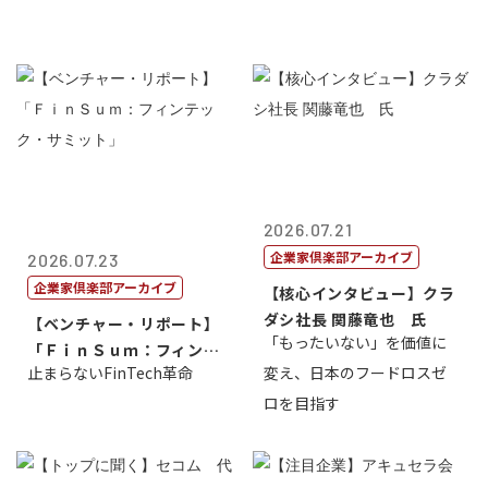
2026.07.21
企業家倶楽部アーカイブ
2026.07.23
企業家倶楽部アーカイブ
【核心インタビュー】クラ
ダシ社長 関藤竜也 氏
【ベンチャー・リポート】
「もったいない」を価値に
「ＦｉｎＳｕｍ：フィンテ
止まらないFinTech革命
変え、日本のフードロスゼ
ック・サミッ...
ロを目指す