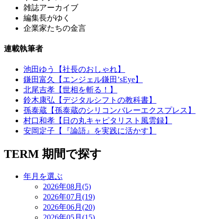
雑誌アーカイブ
編集長がゆく
企業家たちの金言
連載執筆者
池田ゆう【社長のおしゃれ】
鎌田富久【エンジェル鎌田’sEye】
北尾吉孝【世相を斬る！】
鈴木康弘【デジタルシフトの教科書】
孫泰蔵【孫泰蔵のシリコンバレーエクスプレス】
村口和孝【日の丸キャピタリスト風雲録】
安岡定子【『論語』を実践に活かす】
TERM
期間で探す
年月を選ぶ
2026年08月(5)
2026年07月(19)
2026年06月(20)
2026年05月(15)