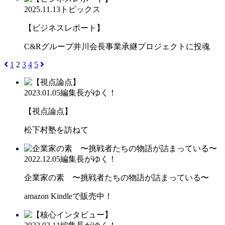
2025.11.13
トピックス
【ビジネスレポート】
C&Rグループ井川会長事業承継プロジェクトに投魂
1
2
3
4
5
2023.01.05
編集長がゆく！
【視点論点】
松下村塾を訪ねて
2022.12.05
編集長がゆく！
企業家の素 〜挑戦者たちの物語が詰まっている〜
amazon Kindleで販売中！