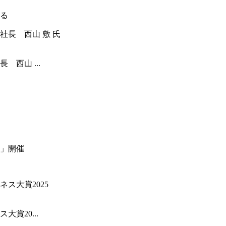
る
西山 ...
」開催
賞20...