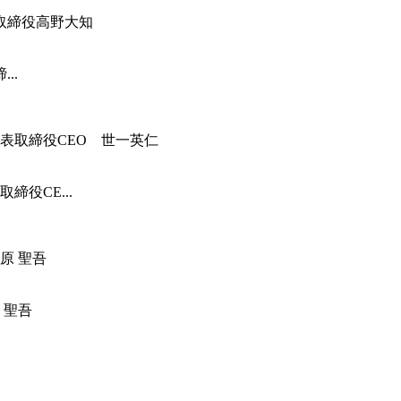
..
役CE...
 聖吾