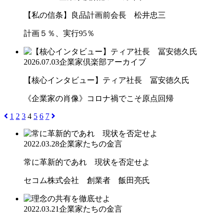
【私の信条】良品計画前会長 松井忠三
計画５％、実行95％
2026.07.03
企業家倶楽部アーカイブ
【核心インタビュー】ティア社長 冨安徳久氏
《企業家の肖像》コロナ禍でこそ原点回帰
1
2
3
4
5
6
7
2022.03.28
企業家たちの金言
常に革新的であれ 現状を否定せよ
セコム株式会社 創業者 飯田亮氏
2022.03.21
企業家たちの金言